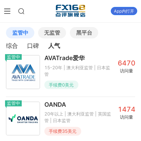
App内打开
监管中
无监管
黑平台
综合
口碑
人气
监管中
AVATrade爱华
6470
15-20年 | 澳大利亚监管 | 日本监
访问量
管
手续费
0
美元
监管中
OANDA
1474
20年以上 | 澳大利亚监管 | 英国监
访问量
管 | 日本监管
手续费
35
美元