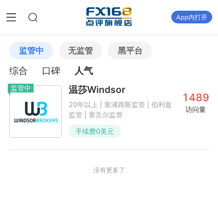
App内打开
监管中
无监管
黑平台
综合
口碑
人气
监管中
温莎Windsor
1489
20年以上 | 塞浦路斯监管 | 伯利兹
访问量
监管 | 塞舌尔监管
手续费
0
美元
没有更多了