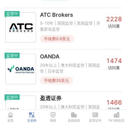
监管中
ATC Brokers
2228
5-10年 | 英国监管 | 美国监管 | 开
访问量
曼群岛监管
手续费
0.6
美元
监管中
OANDA
1474
20年以上 | 澳大利亚监管 | 英国监
访问量
管 | 日本监管
手续费
35
美元
监管中
盈透证券
1466
20年以上 | 澳大利亚监管 | 英国监
访问量
管 | 日本监管
首页
交易商
维权
交易成本
监管证件
FX168首页
手续费
0
美元