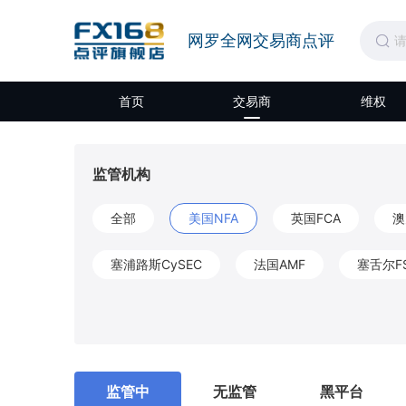
网罗全网交易商点评
首页
交易商
维权
监管机构
全部
美国NFA
英国FCA
澳
塞浦路斯CySEC
法国AMF
塞舌尔F
开曼CIMA
圣文森特和格林纳丁斯FSA
莫埃利MISA
英属维尔京群岛BVIFSC
监管中
无监管
黑平台
马耳他MFSA
柬埔寨SERC
拉脱维亚