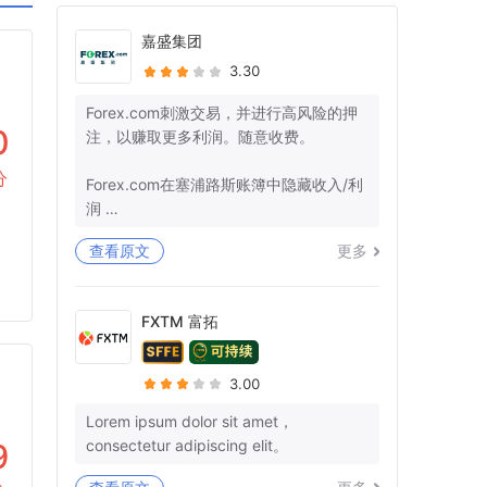
嘉盛集团
3.30
Forex.com刺激交易，并进行高风险的押
0
注，以赚取更多利润。随意收费。
分
Forex.com在塞浦路斯账簿中隐藏收入/利
润
查看原文
更多
+监管机构确保那里的管辖权。
-美国：26美国法典§7206-欺诈和虚假陈
述
FXTM 富拓
-欧盟：第25条
我有10多个参考号码，而不是我的钱。你
3.00
不能再愚弄我和让我沉默了。
Lorem ipsum dolor sit amet，
consectetur adipiscing elit。
9
3月29日，我们就退款清关和结束所有后
续行动达成了明确的协议。