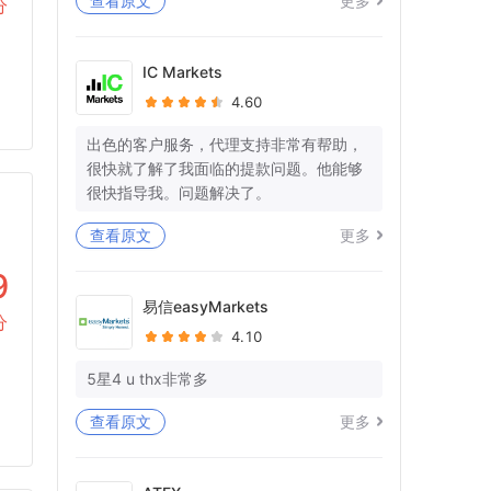
查看原文
更多
分
等待死亡已持续11天，但在我的WISE帐
户中什么都没有处理。
IC Markets
4.60
你又在愚弄我，在拖延时间。
你有没有一些专业意识和对作品的尊
出色的客户服务，代理支持非常有帮助，
重！！
很快就了解了我面临的提款问题。他能够
很快指导我。问题解决了。
我仍在等待我的WISE账户中23K+EU的全
额退款！你想让我向警方投诉吗？
查看原文
更多
还被告知提供宝洁L的对账单，因为您的单
9
方面账户关闭，也无法访问这些对账单。
易信easyMarkets
分
4.10
问候
阿比谢克
5星4 u thx非常多
Forex.com帐号-FX329039
查看原文
更多