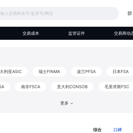
交易成本
监管证件
交易商动
大利亚ASIC
瑞士FINMA
波兰PFSA
日本FSA
SA
南非FSCA
意大利CONSOB
毛里求斯FSC
马来西亚Labuan FSA
伯利兹FSC
阿联酋DFSA
更多
比利时FSMA
香港CGSE
德国BaFin
巴哈马S
综合
口碑
FKTK
爱尔兰CBIC
以色列ISA
阿布扎比FSRA