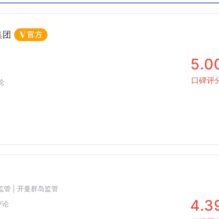
C
科摩罗AOFA
沙特CMA
集团
5.0
口碑评
论
国监管 | 开曼群岛监管
4.3
评论