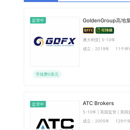
阿联酋SCA
西班牙CNMV
中国CSR
GoldenGroup高地
监管中
澳大利亚| 5-10年
成立：
2019
年
11
个评
手续费
0
美元
ATC Brokers
监管中
5-10年 | 英国监管 | 美
成立：
2005
年
129
个