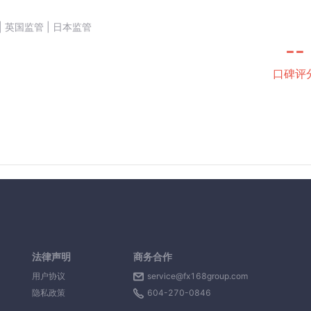
| 英国监管 | 日本监管
--
口碑评
法律声明
商务合作
用户协议
service@fx168group.com
隐私政策
604-270-0846