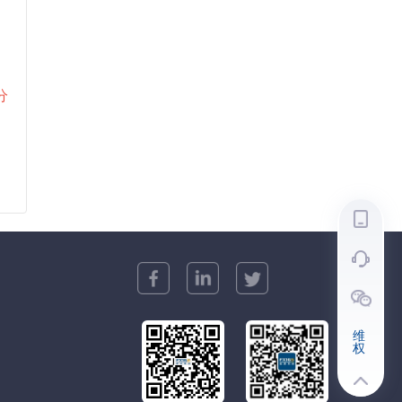
分
维
权