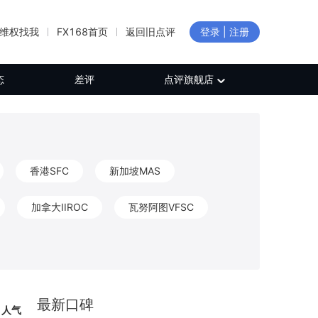
维权找我
FX168首页
返回旧点评
登录 | 注册
态
差评
点评旗舰店
香港SFC
新加坡MAS
加拿大IIROC
瓦努阿图VFSC
新西兰FMA
加拿大FINTRAC
CB
保加利亚FSC
日本FFAJ
最新口碑
人气
白俄罗斯NBRB
新西兰FSP