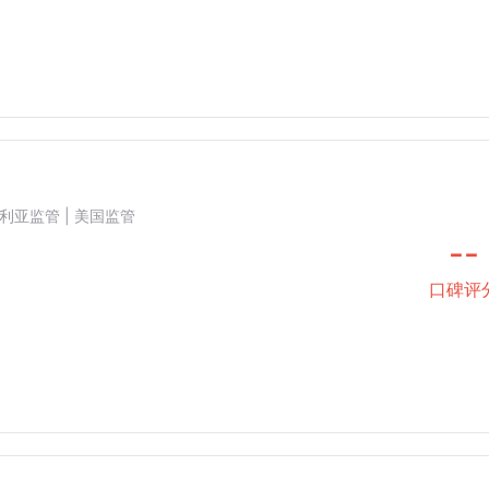
澳大利亚监管 | 美国监管
--
口碑评