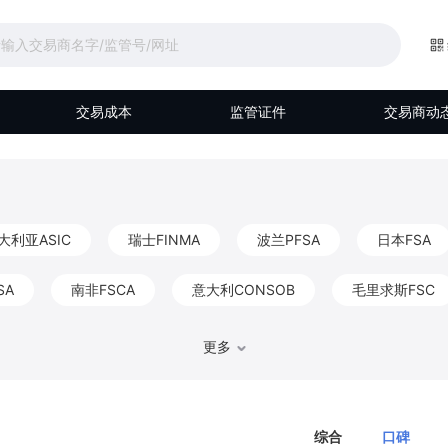
交易成本
监管证件
交易商动
大利亚ASIC
瑞士FINMA
波兰PFSA
日本FSA
SA
南非FSCA
意大利CONSOB
毛里求斯FSC
马来西亚Labuan FSA
伯利兹FSC
阿联酋DFSA
更多
比利时FSMA
香港CGSE
德国BaFin
巴哈马S
综合
口碑
FKTK
爱尔兰CBIC
以色列ISA
阿布扎比FSRA