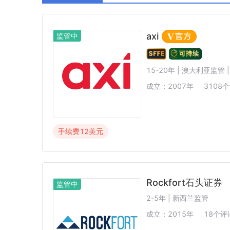
阿联酋SCA
西班牙CNMV
中国CSR
axi
监管中
15-20年 | 澳大利亚监管 
成立：
2007
年
3108
个
手续费
12
美元
Rockfort石头证券
监管中
2-5年 | 新西兰监管
成立：
2015
年
18
个评