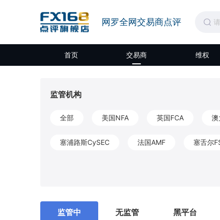
网罗全网交易商点评
首页
交易商
维权
监管机构
全部
美国NFA
英国FCA
澳
塞浦路斯CySEC
法国AMF
塞舌尔F
开曼CIMA
圣文森特和格林纳丁斯FSA
莫埃利MISA
英属维尔京群岛BVIFSC
监管中
无监管
黑平台
马耳他MFSA
柬埔寨SERC
拉脱维亚