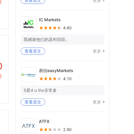
查看原文
更多
分
等待死亡已持续11天，但在我的WISE帐
户中什么都没有处理。
IC Markets
4.60
你又在愚弄我，在拖延时间。
你有没有一些专业意识和对作品的尊
我感谢他们的及时回应。
重！！
查看原文
更多
我仍在等待我的WISE账户中23K+EU的全
额退款！你想让我向警方投诉吗？
0
易信easyMarkets
还被告知提供宝洁L的对账单，因为您的单
分
4.10
方面账户关闭，也无法访问这些对账单。
5星4 u thx非常多
问候
阿比谢克
查看原文
更多
Forex.com帐号-FX329039
ATFX
2.90