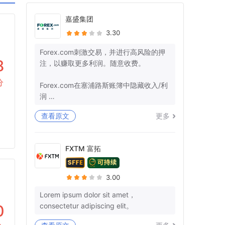
嘉盛集团
3.30
Forex.com刺激交易，并进行高风险的押
8
注，以赚取更多利润。随意收费。
分
Forex.com在塞浦路斯账簿中隐藏收入/利
润
查看原文
更多
+监管机构确保那里的管辖权。
-美国：26美国法典§7206-欺诈和虚假陈
述
FXTM 富拓
-欧盟：第25条
我有10多个参考号码，而不是我的钱。你
3.00
不能再愚弄我和让我沉默了。
Lorem ipsum dolor sit amet，
consectetur adipiscing elit。
0
3月29日，我们就退款清关和结束所有后
续行动达成了明确的协议。