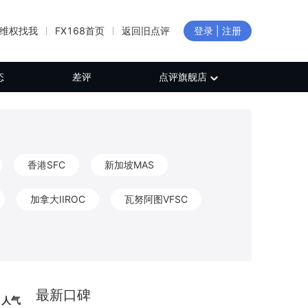
维权找我
FX168首页
返回旧点评
登录 | 注册
态
差评
点评旗舰店
香港SFC
新加坡MAS
加拿大IIROC
瓦努阿图VFSC
新西兰FMA
加拿大FINTRAC
CB
保加利亚FSC
日本FFAJ
最新口碑
人气
白俄罗斯NBRB
新西兰FSP