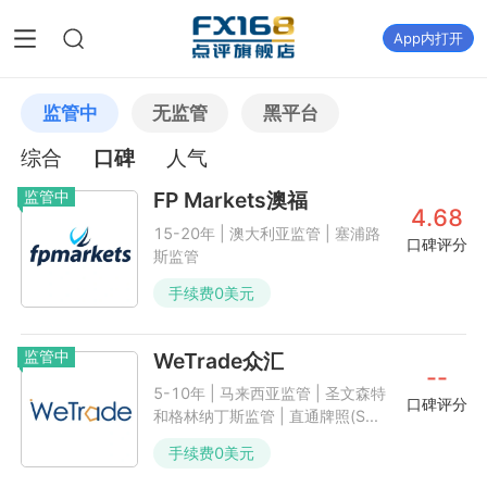
App内打开
监管中
无监管
黑平台
综合
口碑
人气
监管中
FP Markets澳福
4.68
15-20年 | 澳大利亚监管 | 塞浦路
口碑评分
斯监管
手续费
0
美元
监管中
WeTrade众汇
--
5-10年 | 马来西亚监管 | 圣文森特
口碑评分
和格林纳丁斯监管 | 直通牌照(S...
手续费
0
美元