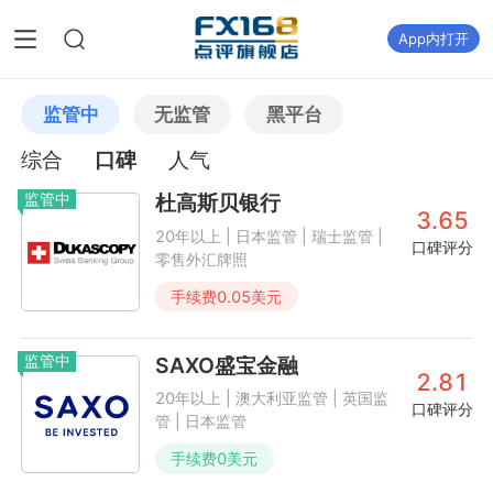
App内打开
监管中
无监管
黑平台
综合
口碑
人气
监管中
杜高斯贝银行
3.65
20年以上 | 日本监管 | 瑞士监管 |
口碑评分
零售外汇牌照
手续费
0.05
美元
监管中
SAXO盛宝金融
2.81
20年以上 | 澳大利亚监管 | 英国监
口碑评分
管 | 日本监管
手续费
0
美元