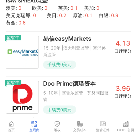
RAW SPREAD
点差:
澳美
:
0
欧美
:
0
英美
:
0.1
美加
:
0
美元兑瑞郎
:
0
美日
:
0.2
原油
:
0.1
白银
:
0.9
黄金
:
0.6
监管中
易信easyMarkets
4.13
15-20年 |澳大利亚监管 | 塞浦路
口碑评分
斯监管
手续费
0
美元
监管中
Doo Prime德璞资本
3.96
5-10年 | 塞舌尔监管 | 瓦努阿图监
口碑评分
管
手续费
0
美元
STP 标准账户
点差:
澳美
:
1.6
欧美
:
1
英美
:
1.6
美加
:
2.1
首页
交易商
维权
交易成本
监管证件
FX168首页
美元兑瑞郎
:
1.4
美日
:
1.6
白银
:
2.2
黄金
:
2