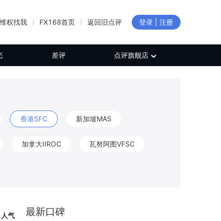
维权找我
FX168首页
返回旧点评
登录 | 注册
态
差评
点评旗舰店
香港SFC
新加坡MAS
加拿大IIROC
瓦努阿图VFSC
新西兰FMA
加拿大FINTRAC
CB
保加利亚FSC
日本FFAJ
最新口碑
人气
白俄罗斯NBRB
新西兰FSP