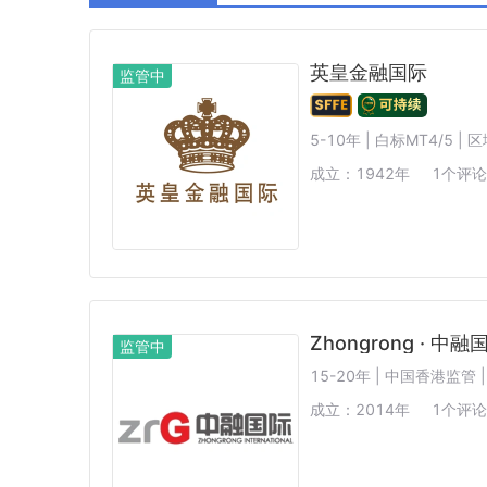
阿联酋SCA
西班牙CNMV
中国CSR
英皇金融国际
监管中
5-10年 | 白标MT4/5 |
成立：
1942
年
1
个评论
Zhongrong · 中融
监管中
15-20年 | 中国香港监管
成立：
2014
年
1
个评论