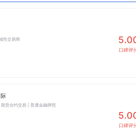
C
科摩罗AOFA
沙特CMA
5.0
 区域性交易商
口碑评
国际
 | 期货合约交易 | 普通金融牌照
5.0
口碑评