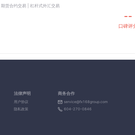
 | 期货合约交易 | 杠杆式外汇交易
--
口碑评
法律声明
商务合作
用户协议
service@fx168group.com
隐私政策
604-270-0846