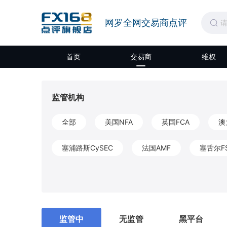
网罗全网交易商点评
首页
交易商
维权
监管机构
全部
美国NFA
英国FCA
澳
塞浦路斯CySEC
法国AMF
塞舌尔F
开曼CIMA
圣文森特和格林纳丁斯FSA
莫埃利MISA
英属维尔京群岛BVIFSC
监管中
无监管
黑平台
马耳他MFSA
柬埔寨SERC
拉脱维亚