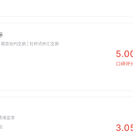
际
 | 期货合约交易 | 杠杆式外汇交易
5.0
口碑评
国香港监管
3.0
论