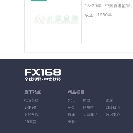
15-20年 | 中国香港监管
成立：
1980
年
旗下站点
精品栏目
投资英雄
外汇
时政
速递
24K99
黄金
区块链
财经日历
财经学院
原油
大宗商品
数据中心
99期货
美股