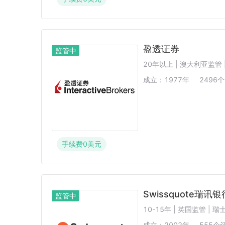
盈透证券
监管中
20年以上 | 澳大利亚监管 
成立：
1977
年
2496
个
手续费
0
美元
Swissquote瑞讯银
监管中
10-15年 | 英国监管 | 
成立：
2002
年
555
个