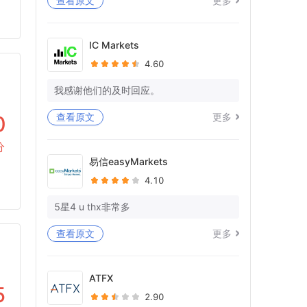
查看原文
更多
等待死亡已持续11天，但在我的WISE帐
户中什么都没有处理。
IC Markets
4.60
你又在愚弄我，在拖延时间。
你有没有一些专业意识和对作品的尊
我感谢他们的及时回应。
重！！
查看原文
更多
0
我仍在等待我的WISE账户中23K+EU的全
额退款！你想让我向警方投诉吗？
分
易信easyMarkets
还被告知提供宝洁L的对账单，因为您的单
4.10
方面账户关闭，也无法访问这些对账单。
5星4 u thx非常多
问候
阿比谢克
查看原文
更多
Forex.com帐号-FX329039
ATFX
5
2.90