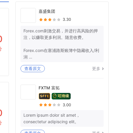
嘉盛集团
3.30
Forex.com刺激交易，并进行高风险的押
0
注，以赚取更多利润。随意收费。
分
Forex.com在塞浦路斯账簿中隐藏收入/利
润
查看原文
更多
+监管机构确保那里的管辖权。
-美国：26美国法典§7206-欺诈和虚假陈
述
FXTM 富拓
-欧盟：第25条
我有10多个参考号码，而不是我的钱。你
3.00
不能再愚弄我和让我沉默了。
0
Lorem ipsum dolor sit amet，
consectetur adipiscing elit。
分
3月29日，我们就退款清关和结束所有后
续行动达成了明确的协议。