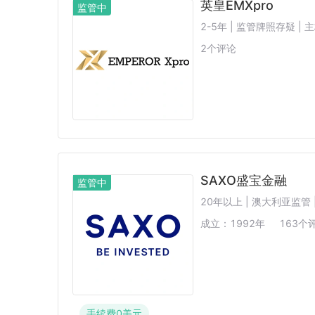
英皇EMXpro
监管中
2-5年 | 监管牌照存疑 | 
2
个评论
SAXO盛宝金融
监管中
20年以上 | 澳大利亚监管 
成立：
1992
年
163
个
手续费
0
美元