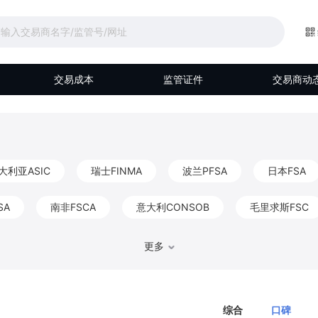
交易成本
监管证件
交易商动
大利亚ASIC
瑞士FINMA
波兰PFSA
日本FSA
SA
南非FSCA
意大利CONSOB
毛里求斯FSC
马来西亚Labuan FSA
伯利兹FSC
阿联酋DFSA
更多
比利时FSMA
香港CGSE
德国BaFin
巴哈马S
综合
口碑
FKTK
爱尔兰CBIC
以色列ISA
阿布扎比FSRA