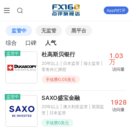
App内打开
监管中
无监管
黑平台
综合
口碑
人气
监管中
杜高斯贝银行
1.03
万
20年以上 | 日本监管 | 瑞士监管 |
访问量
零售外汇牌照
手续费
0.05
美元
监管中
SAXO盛宝金融
1928
20年以上 | 澳大利亚监管 | 英国监
访问量
管 | 日本监管
手续费
0
美元