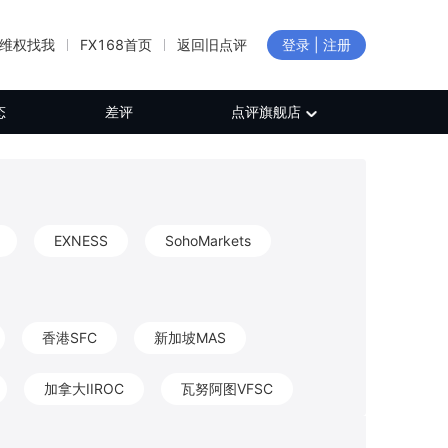
维权找我
FX168首页
返回旧点评
登录 | 注册
态
差评
点评旗舰店
EXNESS
SohoMarkets
香港SFC
新加坡MAS
加拿大IIROC
瓦努阿图VFSC
新西兰FMA
加拿大FINTRAC