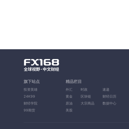
旗下站点
精品栏目
投资英雄
外汇
时政
速递
24K99
黄金
区块链
财经日历
财经学院
原油
大宗商品
数据中心
99期货
美股