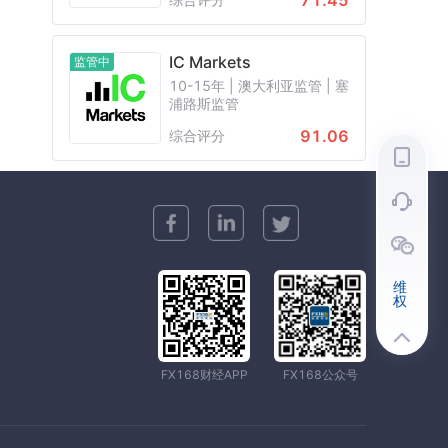
71.45
IC Markets
监管中
10-15年 | 澳大利亚监管 | 塞
浦路斯监管
91.06
综合评分
维
权
FX168财经APP
FX168公众号