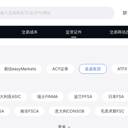
交易成本
监管证件
交易商动
易信easyMarkets
ACY证券
嘉盛集团
ATFX
大利亚ASIC
瑞士FINMA
波兰PFSA
日本FSA
SA
南非FSCA
意大利CONSOB
毛里求斯FSC
马来西亚Labuan FSA
伯利兹FSC
阿联酋DFSA
更多