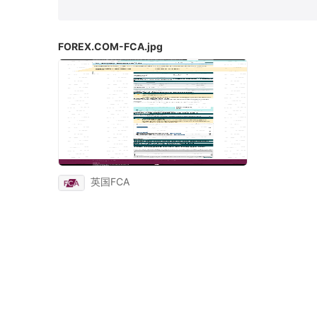
莫埃利MISA
英属维尔京群岛BVIFSC
FOREX.COM-FCA.jpg
马耳他MFSA
柬埔寨SERC
拉脱维亚
阿联酋SCA
西班牙CNMV
中国CSR
英国FCA