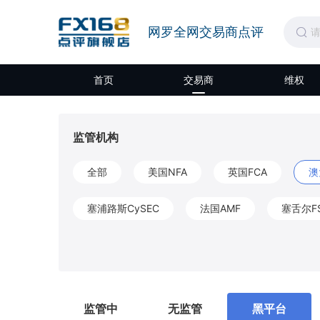
网罗全网交易商点评
首页
交易商
维权
监管机构
全部
美国NFA
英国FCA
澳
塞浦路斯CySEC
法国AMF
塞舌尔F
开曼CIMA
圣文森特和格林纳丁斯FSA
莫埃利MISA
英属维尔京群岛BVIFSC
监管中
无监管
黑平台
马耳他MFSA
柬埔寨SERC
拉脱维亚