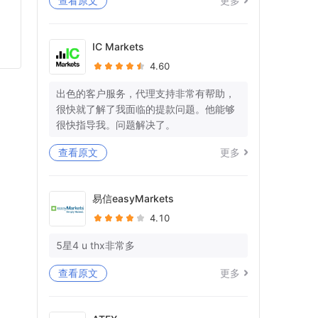
查看原文
更多
等待死亡已持续11天，但在我的WISE帐
户中什么都没有处理。
IC Markets
4.60
你又在愚弄我，在拖延时间。
你有没有一些专业意识和对作品的尊
出色的客户服务，代理支持非常有帮助，
重！！
很快就了解了我面临的提款问题。他能够
很快指导我。问题解决了。
我仍在等待我的WISE账户中23K+EU的全
额退款！你想让我向警方投诉吗？
查看原文
更多
还被告知提供宝洁L的对账单，因为您的单
方面账户关闭，也无法访问这些对账单。
易信easyMarkets
4.10
问候
阿比谢克
5星4 u thx非常多
Forex.com帐号-FX329039
查看原文
更多