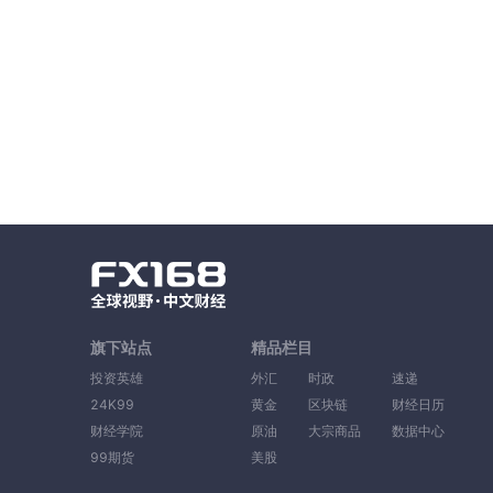
旗下站点
精品栏目
投资英雄
外汇
时政
速递
24K99
黄金
区块链
财经日历
财经学院
原油
大宗商品
数据中心
99期货
美股