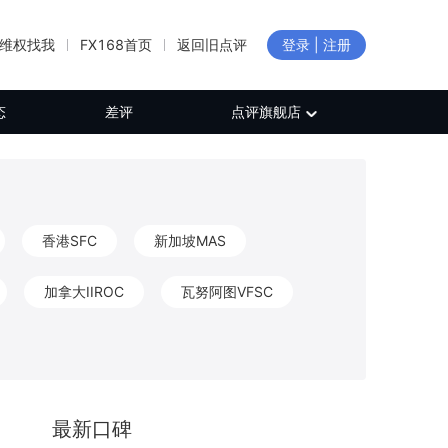
维权找我
FX168首页
返回旧点评
登录 | 注册
态
差评
点评旗舰店
香港SFC
新加坡MAS
加拿大IIROC
瓦努阿图VFSC
新西兰FMA
加拿大FINTRAC
CB
保加利亚FSC
日本FFAJ
最新口碑
白俄罗斯NBRB
新西兰FSP