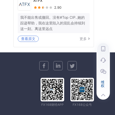
ATFX
2.90
我不能出售或撤回。没有#Top CIP..她的
踪迹帮助，我在这里陷入的混乱会持续到
这一刻。离这里远点
查看原文
更多
维
权
FX168财经APP
FX168公众号