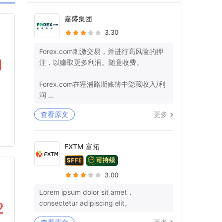
嘉盛集团
3.30
Forex.com刺激交易，并进行高风险的押
1
注，以赚取更多利润。随意收费。
Forex.com在塞浦路斯账簿中隐藏收入/利
润
查看原文
更多
+监管机构确保那里的管辖权。
-美国：26美国法典§7206-欺诈和虚假陈
述
FXTM 富拓
-欧盟：第25条
我有10多个参考号码，而不是我的钱。你
3.00
不能再愚弄我和让我沉默了。
Lorem ipsum dolor sit amet，
consectetur adipiscing elit。
2
3月29日，我们就退款清关和结束所有后
续行动达成了明确的协议。