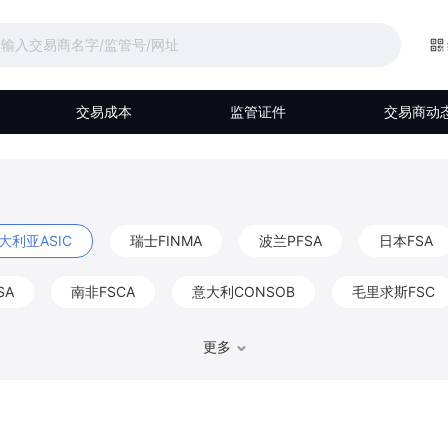
交易成本
监管证件
交易商动
大利亚ASIC
瑞士FINMA
波兰PFSA
日本FSA
SA
南非FSCA
意大利CONSOB
毛里求斯FSC
马来西亚Labuan FSA
伯利兹FSC
阿联酋DFSA
更多
比利时FSMA
香港CGSE
德国BaFin
巴哈马S
FKTK
爱尔兰CBIC
以色列ISA
阿布扎比FSRA