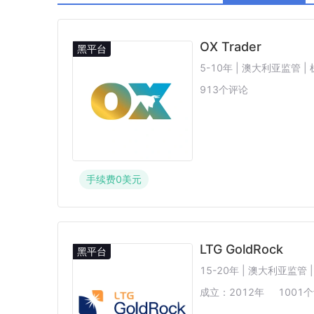
阿联酋SCA
西班牙CNMV
中国CSR
OX Trader
黑平台
5-10年 | 澳大利亚监管 |
913
个评论
手续费
0
美元
LTG GoldRock
黑平台
15-20年 | 澳大利亚监管 |
成立：
2012
年
1001
个