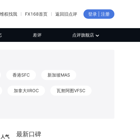
维权找我
FX168首页
返回旧点评
登录 | 注册
态
差评
点评旗舰店
香港SFC
新加坡MAS
加拿大IIROC
瓦努阿图VFSC
新西兰FMA
加拿大FINTRAC
CB
保加利亚FSC
日本FFAJ
最新口碑
人气
白俄罗斯NBRB
新西兰FSP