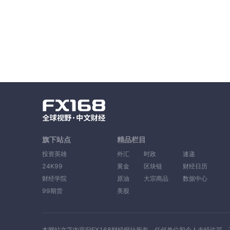
旗下站点
精品栏目
投资英雄
外汇
时政
速递
24K99
黄金
区块链
财经日历
财经学院
原油
大宗商品
数据中心
99期货
美股
本网站文字内容归FX168财经报社所有，任何单位和个人未经许可