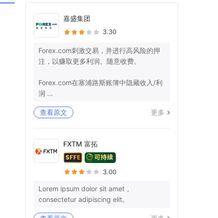
嘉盛集团
3.30
Forex.com刺激交易，并进行高风险的押
注，以赚取更多利润。随意收费。
Forex.com在塞浦路斯账簿中隐藏收入/利
润
查看原文
更多
+监管机构确保那里的管辖权。
-美国：26美国法典§7206-欺诈和虚假陈
述
FXTM 富拓
-欧盟：第25条
我有10多个参考号码，而不是我的钱。你
3.00
不能再愚弄我和让我沉默了。
Lorem ipsum dolor sit amet，
consectetur adipiscing elit。
3月29日，我们就退款清关和结束所有后
续行动达成了明确的协议。