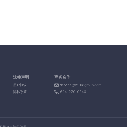
法律声明
商务合作
用户协议
service@fx168group.com
隐私政策
604-270-0846
，不得擅自转载使用！