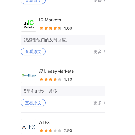
查看原文
更多
等待死亡已持续11天，但在我的WISE帐
户中什么都没有处理。
IC Markets
4.60
你又在愚弄我，在拖延时间。
你有没有一些专业意识和对作品的尊
我感谢他们的及时回应。
重！！
查看原文
更多
我仍在等待我的WISE账户中23K+EU的全
额退款！你想让我向警方投诉吗？
易信easyMarkets
还被告知提供宝洁L的对账单，因为您的单
4.10
方面账户关闭，也无法访问这些对账单。
5星4 u thx非常多
问候
阿比谢克
查看原文
更多
Forex.com帐号-FX329039
ATFX
2.90