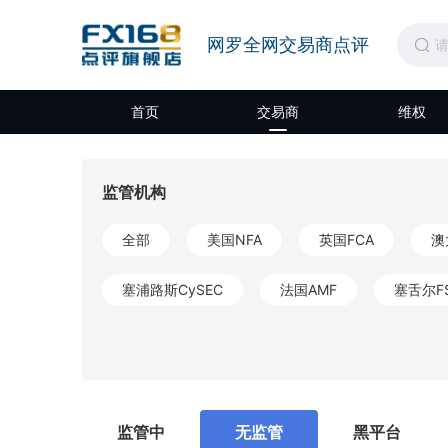
网罗全网交易商点评
首页
交易商
维权
监管机构
全部
美国NFA
英国FCA
澳
塞浦路斯CySEC
法国AMF
塞舌尔F
开曼CIMA
圣文森特和格林纳丁斯FSA
莫埃利MISA
英属维尔京群岛BVIFSC
监管中
无监管
黑平台
马耳他MFSA
柬埔寨SERC
拉脱维亚