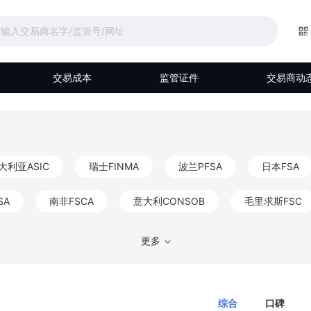
交易成本
监管证件
交易商动
大利亚ASIC
瑞士FINMA
波兰PFSA
日本FSA
SA
南非FSCA
意大利CONSOB
毛里求斯FSC
马来西亚Labuan FSA
伯利兹FSC
阿联酋DFSA
更多
比利时FSMA
香港CGSE
德国BaFin
巴哈马S
综合
口碑
FKTK
爱尔兰CBIC
以色列ISA
阿布扎比FSRA