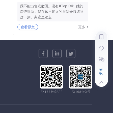
我不能出售或撤回。没有#Top CIP..她的
踪迹帮助，我在这里陷入的混乱会持续到
这一刻。离这里远点
查看原文
更多
维
权
FX168财经APP
FX168公众号