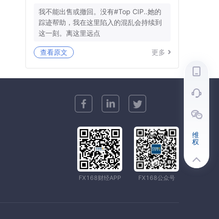
我不能出售或撤回。没有#Top CIP..她的
踪迹帮助，我在这里陷入的混乱会持续到
这一刻。离这里远点
查看原文
更多
维
权
FX168财经APP
FX168公众号