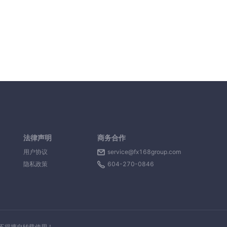
法律声明
商务合作
用户协议
service@fx168group.com
隐私政策
604-270-0846
，不得擅自转载使用！