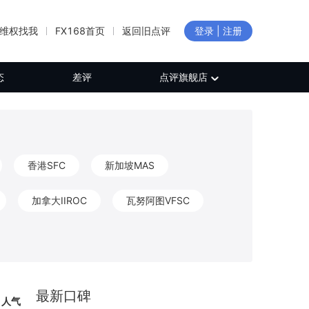
维权找我
FX168首页
返回旧点评
登录 | 注册
态
差评
点评旗舰店
香港SFC
新加坡MAS
加拿大IIROC
瓦努阿图VFSC
新西兰FMA
加拿大FINTRAC
CB
保加利亚FSC
日本FFAJ
最新口碑
人气
白俄罗斯NBRB
新西兰FSP