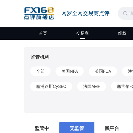
网罗全网交易商点评
首页
交易商
维权
监管机构
全部
美国NFA
英国FCA
澳
塞浦路斯CySEC
法国AMF
塞舌尔F
开曼CIMA
圣文森特和格林纳丁斯FSA
莫埃利MISA
英属维尔京群岛BVIFSC
监管中
无监管
黑平台
马耳他MFSA
柬埔寨SERC
拉脱维亚