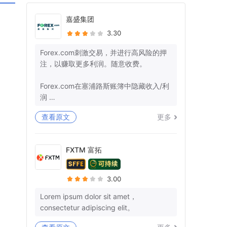
嘉盛集团
3.30
Forex.com刺激交易，并进行高风险的押
注，以赚取更多利润。随意收费。
Forex.com在塞浦路斯账簿中隐藏收入/利
润
查看原文
更多
+监管机构确保那里的管辖权。
-美国：26美国法典§7206-欺诈和虚假陈
述
FXTM 富拓
-欧盟：第25条
我有10多个参考号码，而不是我的钱。你
3.00
不能再愚弄我和让我沉默了。
Lorem ipsum dolor sit amet，
consectetur adipiscing elit。
3月29日，我们就退款清关和结束所有后
续行动达成了明确的协议。