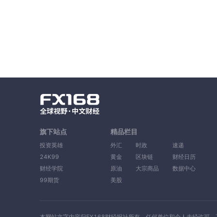
旗下站点
精品栏目
投资英雄
外汇
时政
速递
24K99
黄金
区块链
财经日历
财经学院
原油
大宗商品
数据中心
99期货
美股
本网站文字内容归FX168财经报社所有，任何单位和个人未经许可