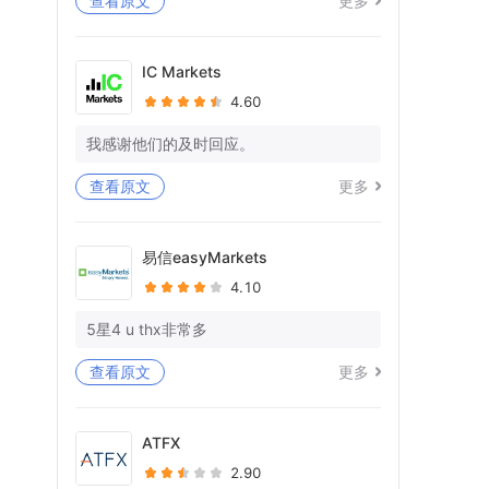
查看原文
更多
等待死亡已持续11天，但在我的WISE帐
户中什么都没有处理。
IC Markets
4.60
你又在愚弄我，在拖延时间。
你有没有一些专业意识和对作品的尊
我感谢他们的及时回应。
重！！
查看原文
更多
我仍在等待我的WISE账户中23K+EU的全
额退款！你想让我向警方投诉吗？
易信easyMarkets
还被告知提供宝洁L的对账单，因为您的单
4.10
方面账户关闭，也无法访问这些对账单。
5星4 u thx非常多
问候
阿比谢克
查看原文
更多
Forex.com帐号-FX329039
ATFX
2.90