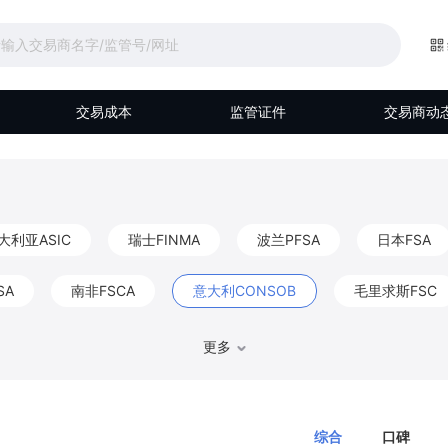
交易成本
监管证件
交易商动
大利亚ASIC
瑞士FINMA
波兰PFSA
日本FSA
SA
南非FSCA
意大利CONSOB
毛里求斯FSC
马来西亚Labuan FSA
伯利兹FSC
阿联酋DFSA
更多
比利时FSMA
香港CGSE
德国BaFin
巴哈马S
综合
口碑
FKTK
爱尔兰CBIC
以色列ISA
阿布扎比FSRA