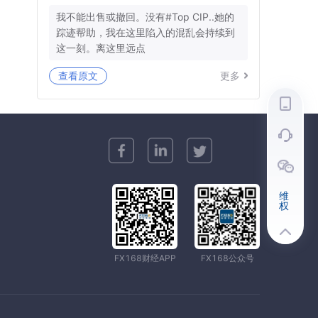
我不能出售或撤回。没有#Top CIP..她的
踪迹帮助，我在这里陷入的混乱会持续到
这一刻。离这里远点
查看原文
更多
维
权
FX168财经APP
FX168公众号