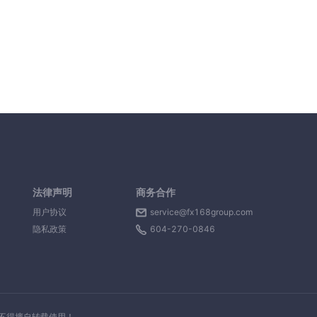
法律声明
商务合作
用户协议
service@fx168group.com
隐私政策
604-270-0846
，不得擅自转载使用！