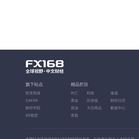
旗下站点
精品栏目
投资英雄
外汇
时政
速递
24K99
黄金
区块链
财经日历
财经学院
原油
大宗商品
数据中心
99期货
美股
本网站文字内容归FX168财经报社所有，任何单位和个人未经许可