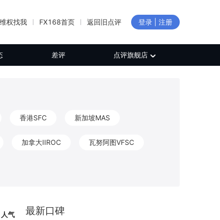
维权找我
FX168首页
返回旧点评
登录 | 注册
态
差评
点评旗舰店
香港SFC
新加坡MAS
加拿大IIROC
瓦努阿图VFSC
新西兰FMA
加拿大FINTRAC
CB
保加利亚FSC
日本FFAJ
最新口碑
人气
白俄罗斯NBRB
新西兰FSP