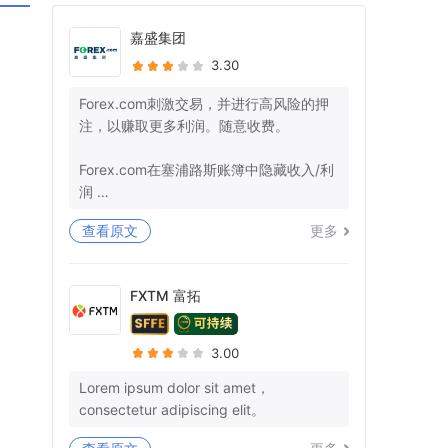
嘉盛集团
3.30
Forex.com刺激交易，并进行高风险的押
注，以赚取更多利润。随意收费。
Forex.com在塞浦路斯账簿中隐藏收入/利
润
查看原文
更多
+监管机构确保那里的管辖权。
-美国：26美国法典§7206-欺诈和虚假陈
述
FXTM 富拓
-欧盟：第25条
我有10多个参考号码，而不是我的钱。你
3.00
不能再愚弄我和让我沉默了。
Lorem ipsum dolor sit amet，
consectetur adipiscing elit。
3月29日，我们就退款清关和结束所有后
续行动达成了明确的协议。