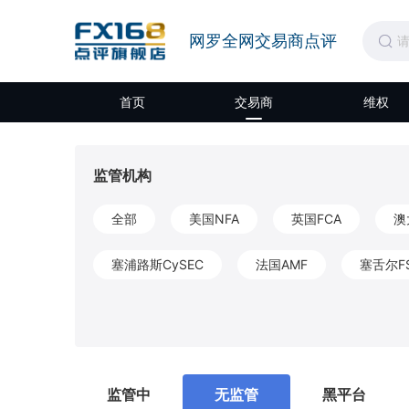
网罗全网交易商点评
首页
交易商
维权
监管机构
全部
美国NFA
英国FCA
澳
塞浦路斯CySEC
法国AMF
塞舌尔F
开曼CIMA
圣文森特和格林纳丁斯FSA
莫埃利MISA
英属维尔京群岛BVIFSC
监管中
无监管
黑平台
马耳他MFSA
柬埔寨SERC
拉脱维亚