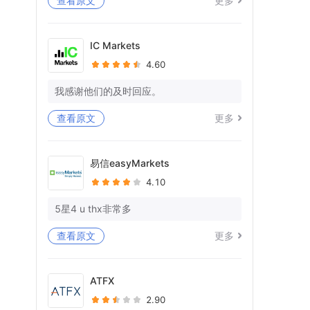
查看原文
更多
等待死亡已持续11天，但在我的WISE帐
户中什么都没有处理。
IC Markets
4.60
你又在愚弄我，在拖延时间。
你有没有一些专业意识和对作品的尊
我感谢他们的及时回应。
重！！
查看原文
更多
我仍在等待我的WISE账户中23K+EU的全
额退款！你想让我向警方投诉吗？
易信easyMarkets
还被告知提供宝洁L的对账单，因为您的单
4.10
方面账户关闭，也无法访问这些对账单。
5星4 u thx非常多
问候
阿比谢克
查看原文
更多
Forex.com帐号-FX329039
ATFX
2.90