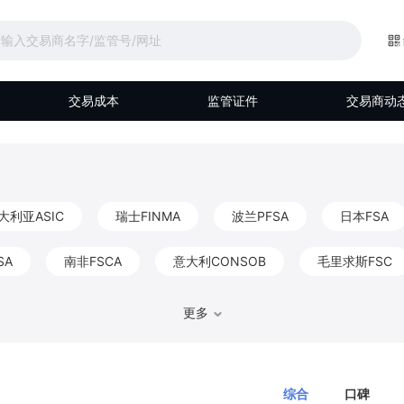
交易成本
监管证件
交易商动
大利亚ASIC
瑞士FINMA
波兰PFSA
日本FSA
SA
南非FSCA
意大利CONSOB
毛里求斯FSC
马来西亚Labuan FSA
伯利兹FSC
阿联酋DFSA
更多
比利时FSMA
香港CGSE
德国BaFin
巴哈马S
综合
口碑
FKTK
爱尔兰CBIC
以色列ISA
阿布扎比FSRA