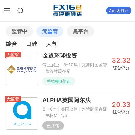
App内打开
监管中
无监管
黑平台
综合
口碑
人气
无监管
金道环球投资
32.32
停止展业 | 5-10年 | 瓦努阿图监管
综合评分
| 监管牌照存疑
手续费
0
美元
无监管
ALPHA英国阿尔法
20.33
5-10年 | 英国监管 | 监管牌照存疑
综合评分
| 主标MT4/5
已注销